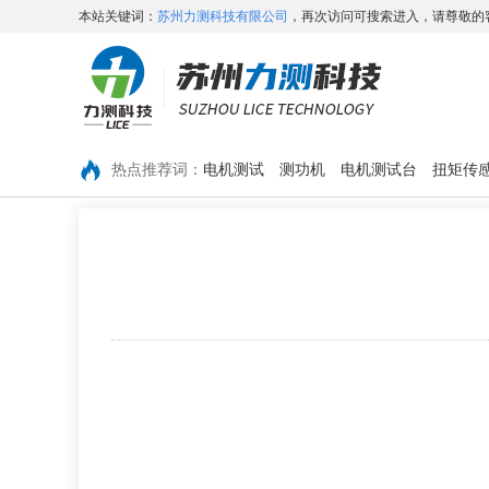
本站关键词：
苏州力测科技有限公司
，再次访问可搜索进入，请尊敬的
热点推荐词：
电机测试
测功机
电机测试台
扭矩传