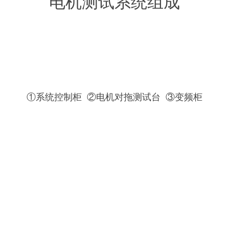
电机测试系统组成
①系统控制柜 ②电机对拖测试台 ③变频柜