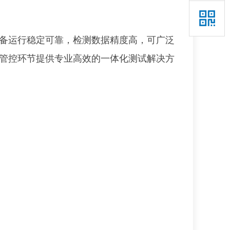
备运行稳定可靠，检测数据精度高，可广泛
管控环节提供专业高效的一体化测试解决方