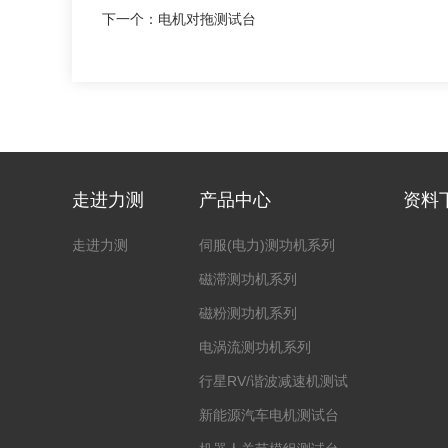
下一个：
电机对拖测试台
走进力测
产品中心
资料
走进力测
伺服(电力)测功机系列
磁滞测功机系列
磁粉测功机系列
电涡流测功机系列
行星RV/谐波减速机测试
新能源汽车电机测试台