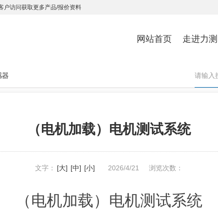
客户访问获取更多产品/报价资料
网站首页
走进力测
感器
（电机加载）电机测试系统
文字：
[大]
[中]
[小]
2026/4/21
浏览次数：
（电机加载）电机测试系统