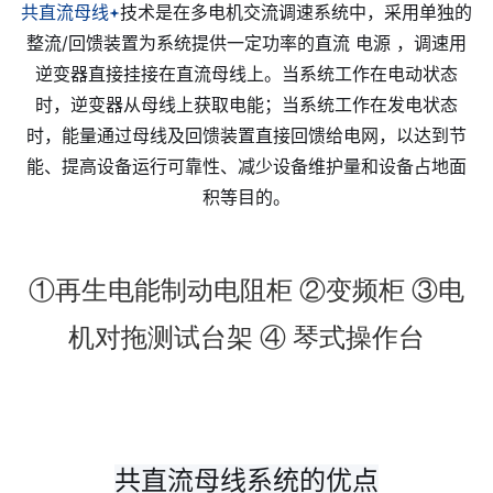
的制动单元、制动电
共直流母线
技术是在多电机交流调速系统中，采用单独的
整流/回馈装置为系统提供一定功率的直流 电源 ，调速用
节省了设备占地面积
逆变器直接挂接在直流母线上。当系统工作在电动状态
减少了设备故障点，
时，逆变器从母线上获取电能；当系统工作在发电状态
时，能量通过母线及回馈装置直接回馈给电网，以达到节
体控制水平。 3、
能、提高设备运行可靠性、减少设备维护量和设备占地面
动的场合应用共直流
积等目的。
调速的一种发展方向
高的动静态性能、调
①
再生电能制动电阻柜 ②变频柜 ③电
系统再生能量加以合
机对拖测试台架 ④
琴式操作台
作者：知乎用户quN
https://zhuanlan.zhih
来源：知乎 著作权
共直流母线系统的优点