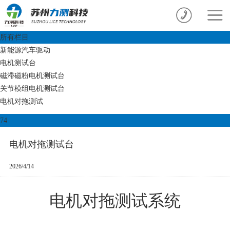
1、共直流母线系统是解决多电机传动技术的最优方案，很好地解决了
1、共直流母线系统是解决多电机传动技术的最优方案，很好地解决了
1、共直流母线系统
多电机间电动状态和发电状态之间的矛盾。在同一系统中，同一时刻
多电机间电动状态和发电状态之间的矛盾。在同一系统中，同一时刻
动技术的最优方案，
不同装置可工作在不同的状态，整流回馈单元保证了公共直流母线电
不同装置可工作在不同的状态，整流回馈单元保证了公共直流母线电
所有栏目
压的稳定供给，又将多余的能量回馈给电网，实现了再生能源的合理
压的稳定供给，又将多余的能量回馈给电网，实现了再生能源的合理
新能源汽车驱动
电机间电动状态和发
利用。 2、共直流母线系统设备结构紧凑，工作稳定。在多电机传动
利用。 2、共直流母线系统设备结构紧凑，工作稳定。在多电机传动
电机测试台
系统中省去了大量的制动单元、制动电阻等外围设备，节省了设备占
系统中省去了大量的制动单元、制动电阻等外围设备，节省了设备占
盾。在同一系统中，
磁滞磁粉电机测试台
地面积和设备维护量，减少了设备故障点，提高了设备的整体控制水
地面积和设备维护量，减少了设备故障点，提高了设备的整体控制水
关节模组电机测试台
平。 3、在辊道等多电机传动的场合应用共直流母线技术是辊道调速
平。 3、在辊道等多电机传动的场合应用共直流母线技术是辊道调速
置可工作在不同的状
电机对拖测试
的一种发展方向，它能在取得较高的动静态性能、调速精度的同时将
的一种发展方向，它能在取得较高的动静态性能、调速精度的同时将
元保证了公共直流母
74
系统再生能量加以合理利用和回收。 作者：知乎用户quNN2b 链接：
系统再生能量加以合理利用和回收。 作者：知乎用户quNN2b 链接：
https://zhuanlan.zhihu.com/p/41946845 来源：知乎 著作权归作者所有。
https://zhuanlan.zhihu.com/p/41946845 来源：知乎 著作权归作者所有。
给，又将多余的能量
电机对拖测试台
商业转载请联系作者获得授权，非商业转载请注明出处。
商业转载请联系作者获得授权，非商业转载请注明出处。
现了再生能源的合理
2026/4/14
流母线系统设备结
电机对拖测试系统
定。在多电机传动系